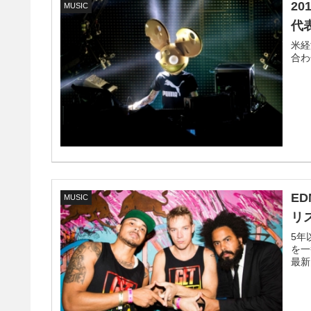
2
MUSIC
代
米経
合わ
E
MUSIC
リ
5年
を一
最新