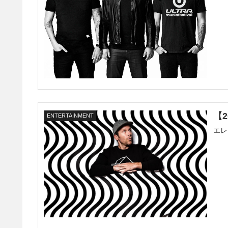
【
ENTERTAINMENT
エレ