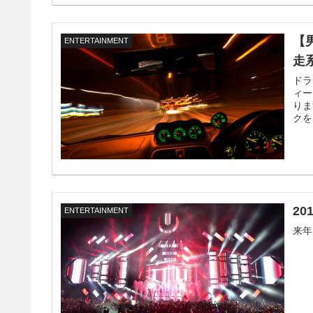
【
ENTERTAINMENT
走系
ドラ
ィー
りま
クを
2
ENTERTAINMENT
来年