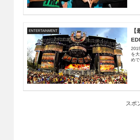
【
ENTERTAINMENT
ED
20
を大
めで
スポ