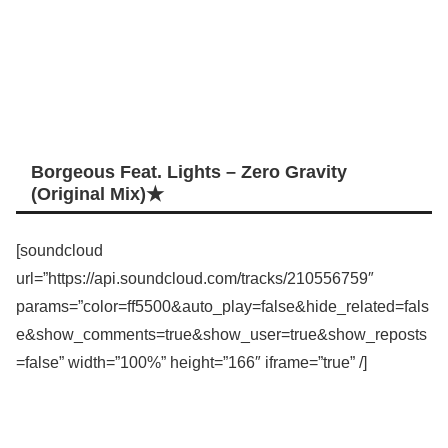
Borgeous Feat. Lights – Zero Gravity
(Original Mix)★
[soundcloud
url=”https://api.soundcloud.com/tracks/210556759″
params=”color=ff5500&auto_play=false&hide_related=fals
e&show_comments=true&show_user=true&show_reposts
=false” width=”100%” height=”166″ iframe=”true” /]