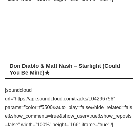
Don Diablo & Matt Nash – Starlight (Could
You Be Mine)★
[soundcloud
url=”https://api.soundcloud.com/tracks/104296756″
params=”color=ff5500&auto_play=false&hide_related=fals
e&show_comments=true&show_user=true&show_reposts
=false” width=”100%” height=”166″ iframe=”true” /]