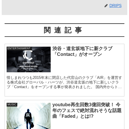
DRIPS
関連記事
渋谷・道玄坂地下に新クラブ
ENTERTAINMENT
「Contact」がオープン
惜しまれつつも2015年末に閉店した代官山のクラブ「AIR」を運営す
る株式会社グローバル・ハーツが、渋谷道玄坂の地下に新しいクラ
ブ「Contact」をオープンする事が発表されました。 国内外からトッ
プ級のアーティストを招聘する...
youtube再生回数3億回突破！ 今
MUSIC
年のフェスで絶対流れそうな話題
曲「Faded」とは!?