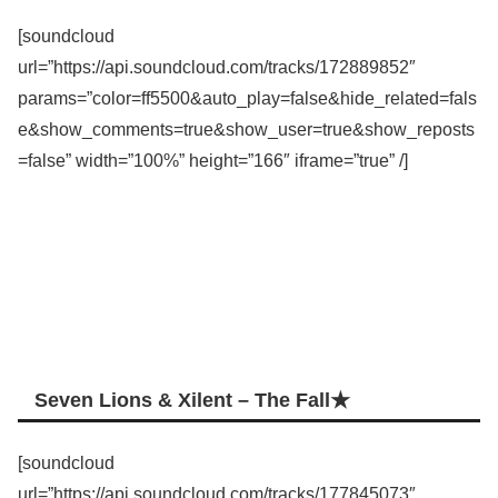
[soundcloud
url=”https://api.soundcloud.com/tracks/172889852″
params=”color=ff5500&auto_play=false&hide_related=fals
e&show_comments=true&show_user=true&show_reposts
=false” width=”100%” height=”166″ iframe=”true” /]
Seven Lions & Xilent – The Fall★
[soundcloud
url=”https://api.soundcloud.com/tracks/177845073″