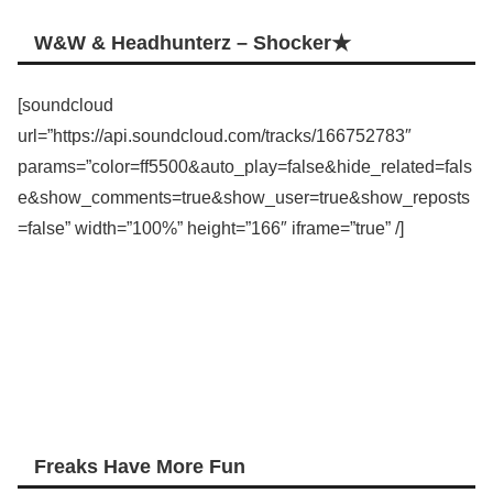
W&W & Headhunterz – Shocker★
[soundcloud
url=”https://api.soundcloud.com/tracks/166752783″
params=”color=ff5500&auto_play=false&hide_related=fals
e&show_comments=true&show_user=true&show_reposts
=false” width=”100%” height=”166″ iframe=”true” /]
Freaks Have More Fun