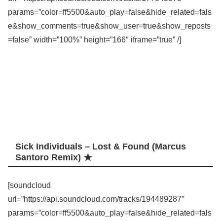
params=”color=ff5500&auto_play=false&hide_related=fals
e&show_comments=true&show_user=true&show_reposts
=false” width=”100%” height=”166″ iframe=”true” /]
Sick Individuals – Lost & Found (Marcus
Santoro Remix) ★
[soundcloud
url=”https://api.soundcloud.com/tracks/194489287″
params=”color=ff5500&auto_play=false&hide_related=fals