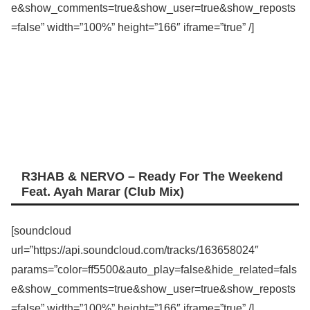
e&show_comments=true&show_user=true&show_reposts
=false” width=”100%” height=”166″ iframe=”true” /]
R3HAB & NERVO – Ready For The Weekend
Feat. Ayah Marar (Club Mix)
[soundcloud
url=”https://api.soundcloud.com/tracks/163658024″
params=”color=ff5500&auto_play=false&hide_related=fals
e&show_comments=true&show_user=true&show_reposts
=false” width=”100%” height=”166″ iframe=”true” /]