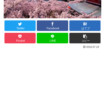
Twitter
Facebook
はてブ
Pocket
LINE
コピー
2016.07.19