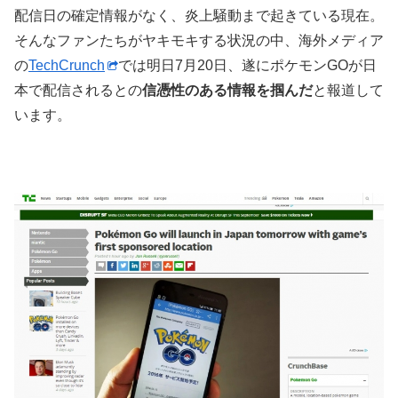
配信日の確定情報がなく、炎上騒動まで起きている現在。
そんなファンたちがヤキモキする状況の中、海外メディア
の
TechCrunch
では明日7月20日、遂にポケモンGOが日
本で配信されるとの
信憑性のある情報を掴んだ
と報道して
います。