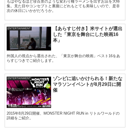
もはやなるほど珍百景のような変わり種ラーメンを出すお店を大特
集。見た目やコンセプトと裏腹にどれもとても美味しいので、是非
次の休日にいかがだろうか。
【あらすじ付き】米サイトが選出
ENTERTAINMENT
した「東京を舞台にした映画16
本」
外国人の視点から選出された、「東京が舞台の映画」ベスト16をあ
らすじつきでご紹介します。
ゾンビに追いかけられる！新たな
ENTERTAINMENT
マラソンイベントが8月29日に開
催
2015年8月29日開催、MONSTER NIGHT RUN in リトルワールドの
詳細をご紹介。