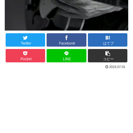
Twitter
Facebook
はてブ
Pocket
LINE
コピー
2015.07.01