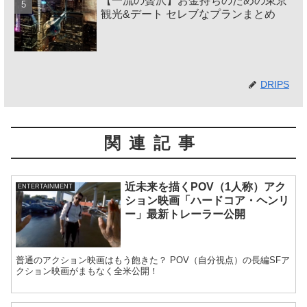
【一流の贅沢】お金持ちのための東京
観光&デート セレブなプランまとめ
DRIPS
関連記事
近未来を描くPOV（1人称）アク
ENTERTAINMENT
ション映画「ハードコア・ヘンリ
ー」最新トレーラー公開
普通のアクション映画はもう飽きた？ POV（自分視点）の長編SFア
クション映画がまもなく全米公開！