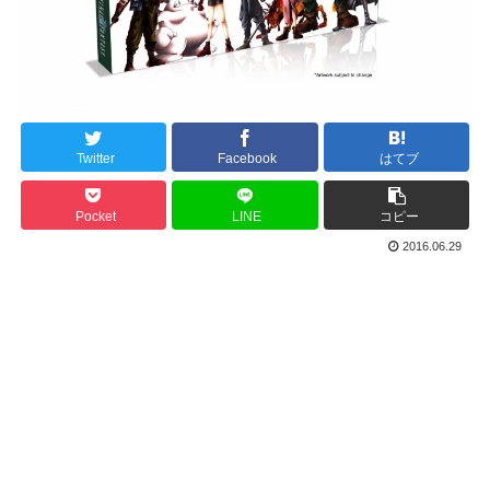
Twitter
Facebook
はてブ
Pocket
LINE
コピー
2016.06.29