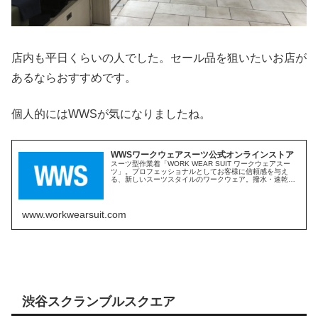
店内も平日くらいの人でした。セール品を狙いたいお店が
あるならおすすめです。
個人的にはWWSが気になりましたね。
WWSワークウェアスーツ公式オンラインストア
スーツ型作業着「WORK WEAR SUIT ワークウェアスー
ツ」。プロフェッショナルとしてお客様に信頼感を与え
る、新しいスーツスタイルのワークウェア。撥水・速乾・
軽量・ストレッチ素材を用い、従来の作業着よりも高機能
に仕立てました。作業現場でも、営業でも、デートでも。
仕事終わりにもそのまま出かけられる、都会の街にも馴
染...
www.workwearsuit.com
渋谷スクランブルスクエア