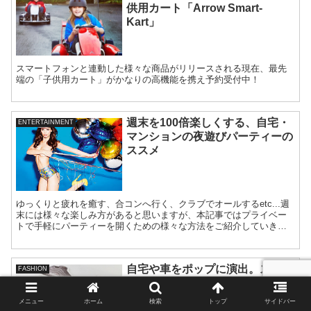
供用カート「Arrow Smart-
Kart」
スマートフォンと連動した様々な商品がリリースされる現在、最先
端の「子供用カート」がかなりの高機能を携え予約受付中！
週末を100倍楽しくする、自宅・
ENTERTAINMENT
マンションの夜遊びパーティーの
ススメ
ゆっくりと疲れを癒す、合コンへ行く、クラブでオールするetc...週
末には様々な楽しみ方があると思いますが、本記事ではプライベー
トで手軽にパーティーを開くための様々な方法をご紹介していきま
す。
自宅や車をポップに演出。スニー
FASHION
カー型エアフレッシャー（芳香
剤）
メニュー
ホーム
検索
トップ
サイドバー