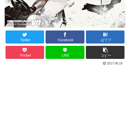
Twitter
Facebook
はてブ
Pocket
LINE
コピー
2017.06.19