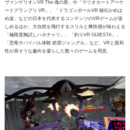
ヴァンゲリオンVR The 魂の座」や「マリオカートアーケ
ードグランプリ VR」、「ドラゴンボールVR 秘伝かめは
め波」などの日本を代表するコンテンツのVRゲームが楽
しめるほか、大自然を飛行するスリルと爽快感が味わえる
「極限度胸試しハネチャリ」、「釣りVR GIJIESTA」、
「恐竜サバイバル体験 絶望ジャングル」など、VRと親和
性が高そうな趣向を凝らした数々のゲームを用意。