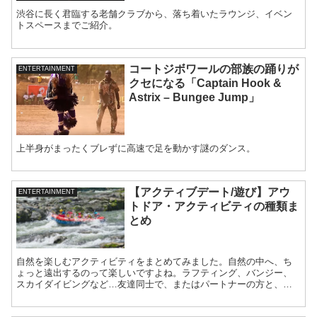
渋谷に長く君臨する老舗クラブから、落ち着いたラウンジ、イベン
トスペースまでご紹介。
コートジボワールの部族の踊りが
ENTERTAINMENT
クセになる「Captain Hook &
Astrix – Bungee Jump」
上半身がまったくブレずに高速で足を動かす謎のダンス。
【アクティブデート/遊び】アウ
ENTERTAINMENT
トドア・アクティビティの種類ま
とめ
自然を楽しむアクティビティをまとめてみました。自然の中へ、ち
ょっと遠出するのって楽しいですよね。ラフティング、バンジー、
スカイダイビングなど…友達同士で、またはパートナーの方と、ぜ
ひいかがでしょうか？？