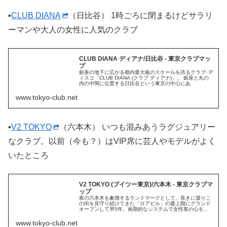
▪
CLUB DIANA
（日比谷） 1時ごろに閉まるけどサラリ
ーマンや大人の女性に人気のクラブ
CLUB DIANA ディアナ/日比谷 - 東京クラブマッ
プ
銀座の地下に広がる都内最大級のスケールを誇るクラブ･デ
ィスコ「CLUB DIANA (クラブ ディアナ)」。 銀座と丸の
内の中間に位置する日比谷という東京の中心にあ
www.tokyo-club.net
▪
V2 TOKYO
（六本木） いつも混みあうラグジュアリー
なクラブ。以前（今も？）はVIP席に芸人やモデルがよく
いたところ
V2 TOKYO (ブイツー東京)/六本木 - 東京クラブマ
ップ
夜の六本木を象徴するランドマークとして、長きに渡りこ
の街を見守り続けてきた「ロアビル」の最上階にグランド
オープンして早5年。画期的なシステムで女性客の心を掴
み、瞬く間
www.tokyo-club.net