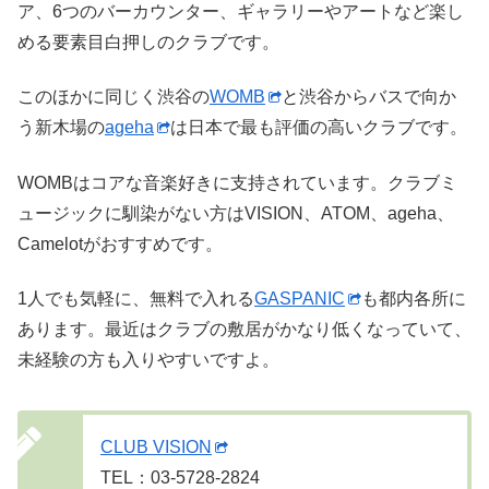
ア、6つのバーカウンター、ギャラリーやアートなど楽し
める要素目白押しのクラブです。
このほかに同じく渋谷の
WOMB
と渋谷からバスで向か
う新木場の
ageha
は日本で最も評価の高いクラブです。
WOMBはコアな音楽好きに支持されています。クラブミ
ュージックに馴染がない方はVISION、ATOM、ageha、
Camelotがおすすめです。
1人でも気軽に、無料で入れる
GASPANIC
も都内各所に
あります。最近はクラブの敷居がかなり低くなっていて、
未経験の方も入りやすいですよ。
CLUB VISION
TEL：03-5728-2824