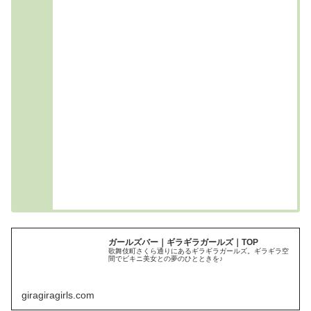
ガールズバー｜ギラギラガールズ｜TOP
歌舞伎町さくら通りにあるギラギラガールズ。ギラギラ空
間でビキニ美女との夢のひとときを♪
giragiragirls.com