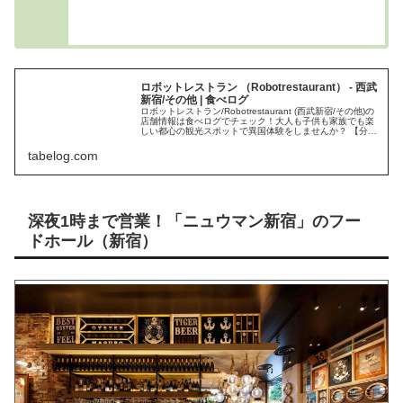
ロボットレストラン （Robotrestaurant） - 西武
新宿/その他 | 食べログ
ロボットレストラン/Robotrestaurant (西武新宿/その他)の
店舗情報は食べログでチェック！大人も子供も家族でも楽
しい都心の観光スポットで異国体験をしませんか？ 【分
煙】口コミや評価、写真など、ユーザーによるリアルな情
報が満載です！地図や料理メニューなどの詳細情報も充
tabelog.com
実。
深夜1時まで営業！「ニュウマン新宿」のフー
ドホール（新宿）