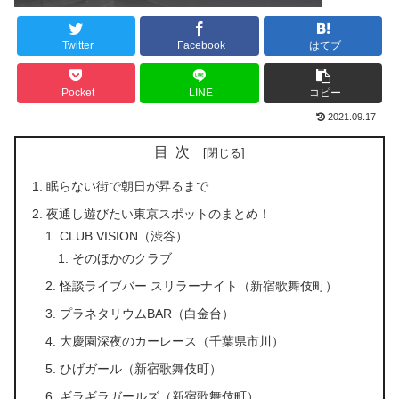
Twitter
Facebook
はてブ
Pocket
LINE
コピー
2021.09.17
目次
眠らない街で朝日が昇るまで
夜通し遊びたい東京スポットのまとめ！
CLUB VISION（渋谷）
そのほかのクラブ
怪談ライブバー スリラーナイト（新宿歌舞伎町）
プラネタリウムBAR（白金台）
大慶園深夜のカーレース（千葉県市川）
ひげガール（新宿歌舞伎町）
ギラギラガールズ（新宿歌舞伎町）