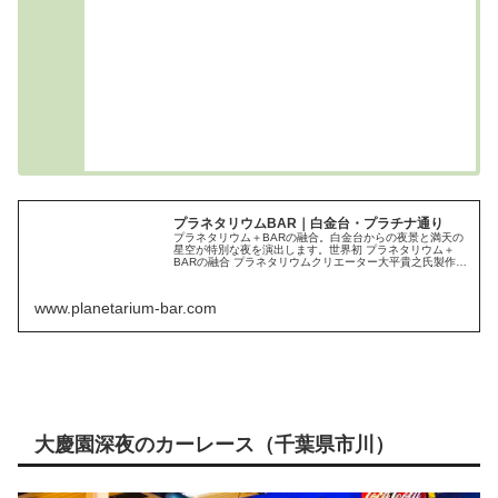
プラネタリウムBAR｜白金台・プラチナ通り
プラネタリウム＋BARの融合。白金台からの夜景と満天の
星空が特別な夜を演出します。世界初 プラネタリウム＋
BARの融合 プラネタリウムクリエーター大平貴之氏製作
「メガスターゼロプラチナ」と「メガスタークラス」の2
台の高性能プラネタリウムを使い、店内中に500万個の星
空を映し出します。
www.planetarium-bar.com
大慶園深夜のカーレース（千葉県市川）