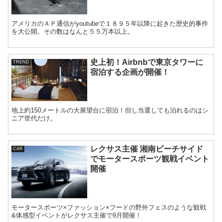
アメリカのＡＰ通信がyoutubeで１８９５年以降に起きた歴史的事件
を大公開。その数はなんと５５万本以上。
史上初！Airbnbで東京タワーに
TREND
宿泊する企画が開催！
地上約150メートルの大展望台に宿泊！但し当選しても泊れるのはシ
ニア世代だけ。
レクサス主催 湘南ビーチサイド
CAR
でモータースポーツ観戦イベント
開催
モータースポーツ×ファッション×フードの野外フェスのような観戦
&体感型イベントがレクサス主催で9月開催！