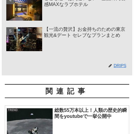
感MAXなラブホテル
【一流の贅沢】お金持ちのための東京
観光&デート セレブなプランまとめ
DRIPS
関連記事
総数55万本以上！人類の歴史的瞬
TREND
間をyoutubeで一挙公開中