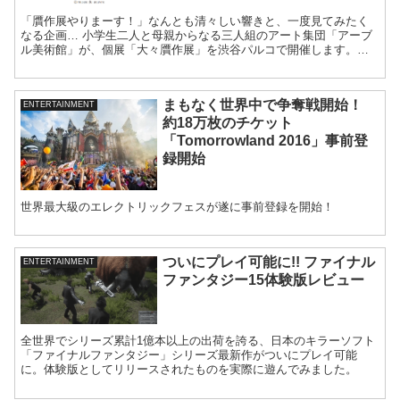
「贋作展やりまーす！」なんとも清々しい響きと、一度見てみたく
なる企画… 小学生二人と母親からなる三人組のアート集団「アーブ
ル美術館」が、個展「大々贋作展」を渋谷パルコで開催します。
「アーブル美術...
まもなく世界中で争奪戦開始！
ENTERTAINMENT
約18万枚のチケット
「Tomorrowland 2016」事前登
録開始
世界最大級のエレクトリックフェスが遂に事前登録を開始！
ついにプレイ可能に!! ファイナル
ENTERTAINMENT
ファンタジー15体験版レビュー
全世界でシリーズ累計1億本以上の出荷を誇る、日本のキラーソフト
「ファイナルファンタジー」シリーズ最新作がついにプレイ可能
に。体験版としてリリースされたものを実際に遊んでみました。