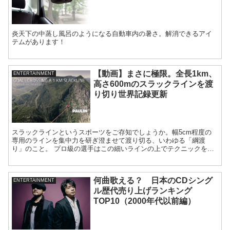
炎天下の中蒸し風呂のようになる自動車内の暑さ。解消できるアイ
テムがあります！
【動画】まさに極限。全長1km、
ENTERTAINMENT
高さ600mのスラックラインを渡
り切り世界記録更新
スラックラインというスポーツをご存知でしょうか。幅5cm程度の
専用のラインを集中力を研ぎ澄ませて渡り切る、いわゆる「綱渡
り」のこと。 プロ級の選手はこの細いラインの上でテクニックを披
露したりなど、様々な技を見せ...
何曲歌える？ 日本のCDシング
ENTERTAINMENT
ル歴代売り上げランキング
TOP10（2000年代以前編）