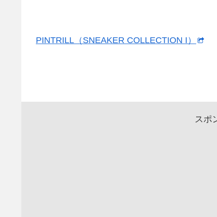
PINTRILL（SNEAKER COLLECTION I）
スポ