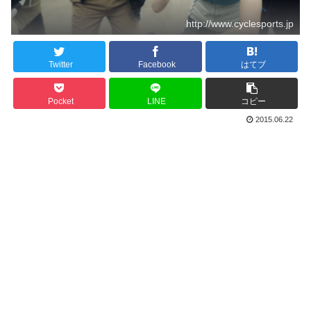
http://www.cyclesports.jp
Twitter
Facebook
はてブ
Pocket
LINE
コピー
2015.06.22