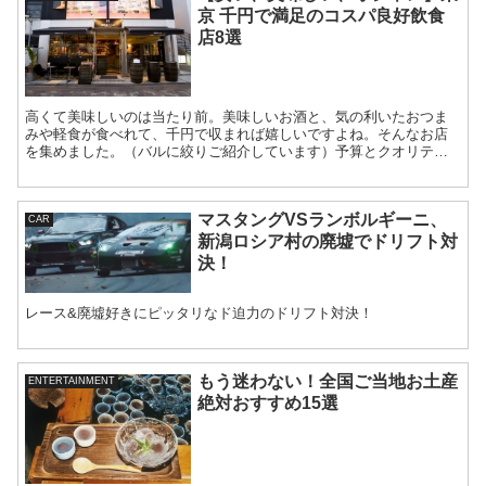
京 千円で満足のコスパ良好飲食
店8選
高くて美味しいのは当たり前。美味しいお酒と、気の利いたおつま
みや軽食が食べれて、千円で収まれば嬉しいですよね。そんなお店
を集めました。（バルに絞りご紹介しています）予算とクオリティ
の狭間に迷うオトコたちに。
マスタングVSランボルギーニ、
CAR
新潟ロシア村の廃墟でドリフト対
決！
レース&廃墟好きにピッタリなド迫力のドリフト対決！
もう迷わない！全国ご当地お土産
ENTERTAINMENT
絶対おすすめ15選