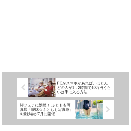
PCかスマホがあれば、ほとん
どの人が1，2時間で10万円くら
いは手に入る方法
脚フェチに朗報！ ふともも写
真展「曖昧☆ふともも写真館」
&撮影会が7月に開催