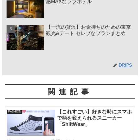
感MAXなラブホテル
【一流の贅沢】お金持ちのための東京
観光&デート セレブなプランまとめ
DRIPS
関連記事
【これすごい】好きな時にスマホ
FASHION
で柄を変えられるスニーカー
「ShiftWear」