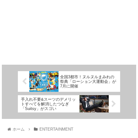
全国3都市！ヌルヌルまみれの
祭典「ローション大運動会」が
7月に開催
手入れ不要&スーツのデメリッ
トすべてを解消したつなぎ
「Suitsy」がスゴい
ホーム
ENTERTAINMENT