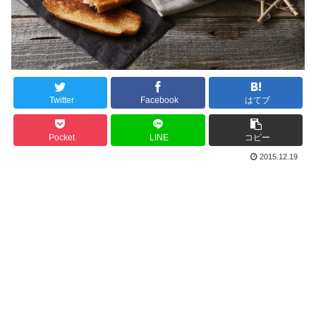
Twitter
Facebook
はてブ
Pocket
LINE
コピー
2015.12.19