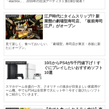
「elactrox」、2016年の出演アーティスト第1弾が発表！
江戸時代にタイムスリップ!? 新
GOURMET
業態の劇場型寿司店、「板前寿司
江戸」がオープン
見て楽しく、食べておいしい、「劇場型」寿司店が東京・赤坂に新
たにオープン。
10/1からPS4が5千円値下げ！す
ENTERTAINMENT
ぐにプレイしたいおすすめソフト
10選
スマホゲーム全盛の一方、クオリティの進歩が目覚ましい家庭用ゲ
ーム機。中でもPS4は全世界で大ヒット中！今すぐ遊びたいソフト
をご紹介していきます。