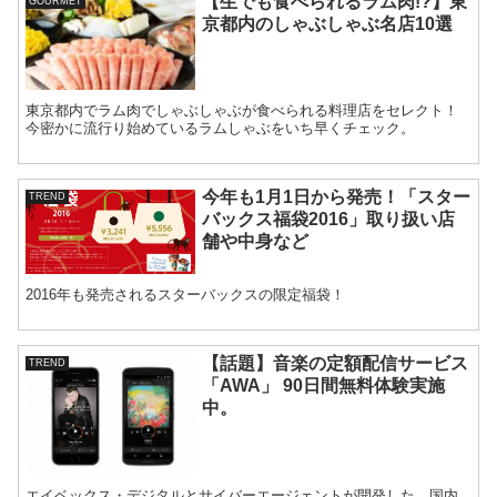
【生でも食べられるラム肉!?】東
GOURMET
京都内のしゃぶしゃぶ名店10選
東京都内でラム肉でしゃぶしゃぶが食べられる料理店をセレクト！
今密かに流行り始めているラムしゃぶをいち早くチェック。
今年も1月1日から発売！「スター
TREND
バックス福袋2016」取り扱い店
舗や中身など
2016年も発売されるスターバックスの限定福袋！
【話題】音楽の定額配信サービス
TREND
「AWA」 90日間無料体験実施
中。
エイベックス・デジタルとサイバーエージェントが開発した、国内