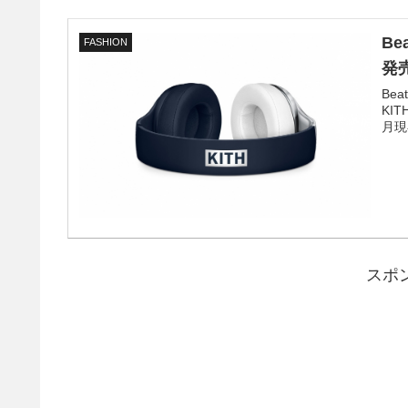
Be
FASHION
発売
Be
KI
月現
スポ