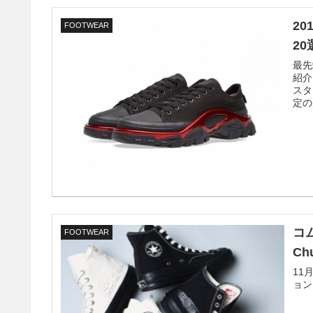
2
FOOTWEAR
20
最先
紹介
スタ
定の
コ
FOOTWEAR
Ch
11
ョン