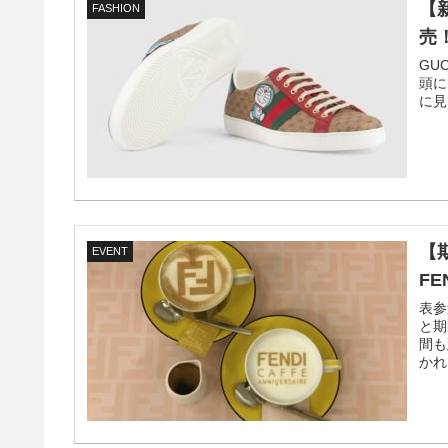
【
FASHION
売
GU
頭に
に見
【
EVENT
F
表参
と期
間も
かれ