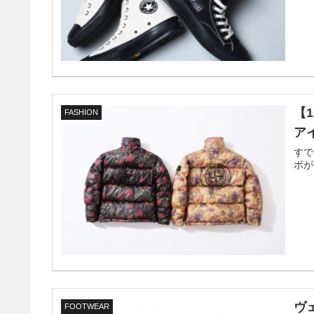
【1
FASHION
ア
すで
ボが
ヴ
FOOTWEAR