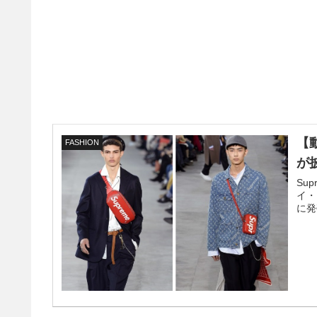
【動
FASHION
が
Su
イ・
に発