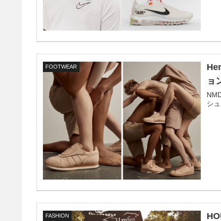
He
FOOTWEAR
ョ
NM
シュ
HO
FASHION