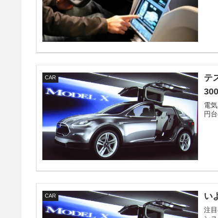
テ
CAR
3
電気
円台
い
CAR
注目