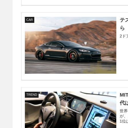
テ
CAR
ら
2ド
M
TREND
代
世界
が、
1位