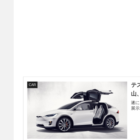
テ
CAR
山
遂に
展示