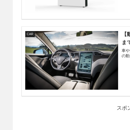
【
CAR
ま
車や
の動
スポ