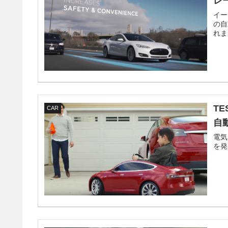
レ
イー
の自
れま
T
CAR
自
電気
を発