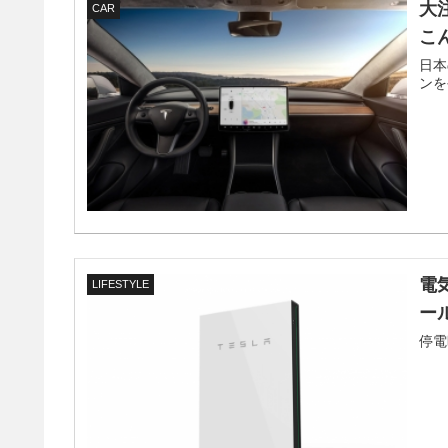
大
CAR
こ
日本
ンを
電
LIFESTYLE
ー
停電