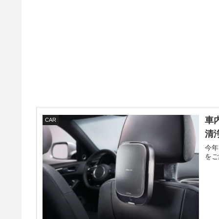
車
CAR
清浄
今年
をご