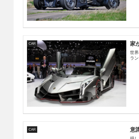
家
CAR
世界
ラン
意
CAR
損し