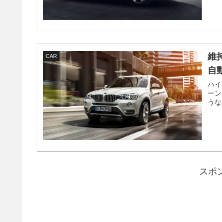
維
CAR
自
ハイ
ーン
うな
スポ