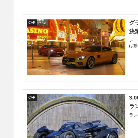
グ
CAR
決
レー
は動
3
CAR
ラ
ラン