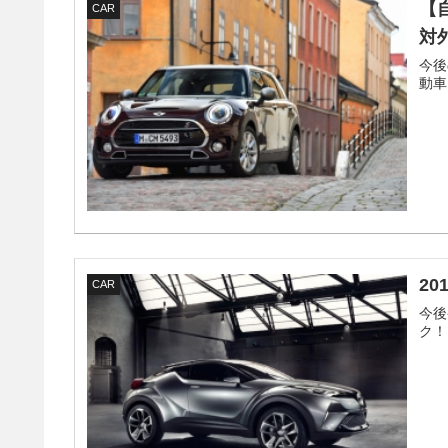
【
CAR
対
今後
動車
2
CAR
今後
ク！