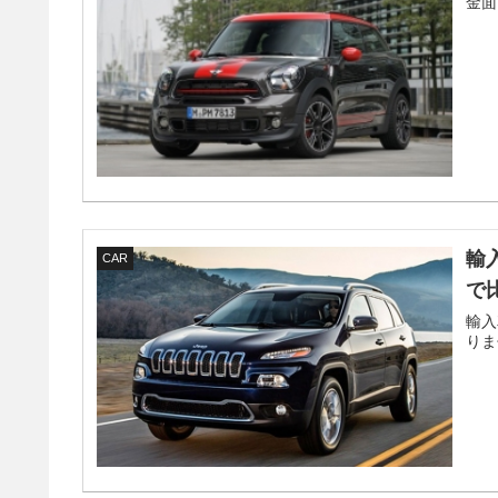
金面
輸
CAR
で
輸入
りま