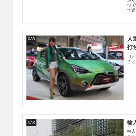
つで
て運
人
CAR
打
コン
さと
輸
CAR
輸入