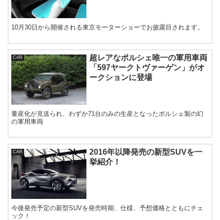
10月30日から開催される東京モーターショーでお披露目されます。
超レアなポルシェ唯一の軍用車両
CAR
「597ヤークトヴァーゲン」がオ
ークションに登場
量産化が見送られ、わずか71台のみの生産となったポルシェ製の幻
の軍用車両
2016年以降発売の新型SUVを一
CAR
挙紹介！
今後発売予定の新型SUVを発売時期、仕様、予想価格とともにチェ
ック！