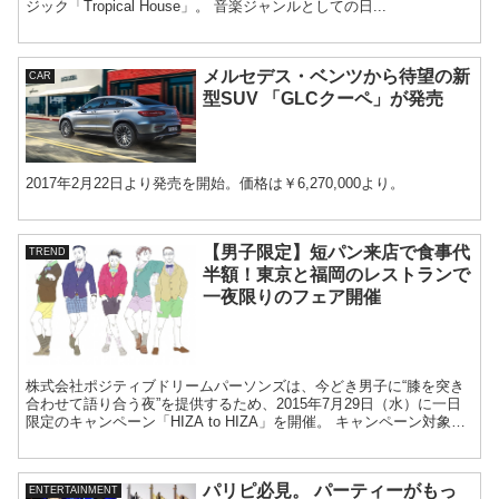
ジック「Tropical House」。 音楽ジャンルとしての日...
メルセデス・ベンツから待望の新
CAR
型SUV 「GLCクーペ」が発売
2017年2月22日より発売を開始。価格は￥6,270,000より。
【男子限定】短パン来店で食事代
TREND
半額！東京と福岡のレストランで
一夜限りのフェア開催
株式会社ポジティブドリームパーソンズは、今どき男子に“膝を突き
合わせて語り合う夜”を提供するため、2015年7月29日（水）に一日
限定のキャンペーン「HIZA to HIZA」を開催。 キャンペーン対象レ
ストランは2店...
パリピ必見。 パーティーがもっ
ENTERTAINMENT