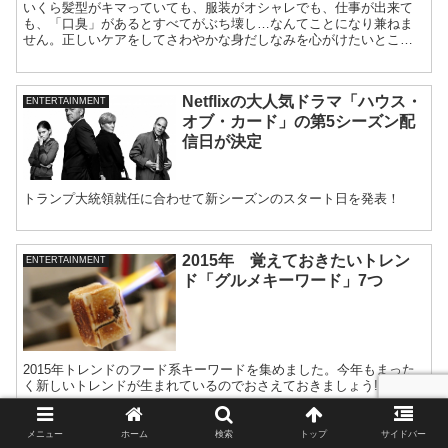
いくら髪型がキマっていても、服装がオシャレでも、仕事が出来て
も、「口臭」があるとすべてがぶち壊し…なんてことになり兼ねま
せん。正しいケアをしてさわやかな身だしなみを心がけたいところ
です。
Netflixの大人気ドラマ「ハウス・
ENTERTAINMENT
オブ・カード」の第5シーズン配
信日が決定
トランプ大統領就任に合わせて新シーズンのスタート日を発表！
2015年 覚えておきたいトレン
ENTERTAINMENT
ド「グルメキーワード」7つ
2015年トレンドのフード系キーワードを集めました。今年もまった
く新しいトレンドが生まれているのでおさえておきましょう!!
メニュー
ホーム
検索
トップ
サイドバー
【最新】今、六本木界隈でオスス
ENTERTAINMENT