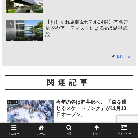
【おしゃれ旅館&ホテル24選】有名建
築家やアーティストによる宿&温泉施
設
DRIPS
関連記事
今年の冬は軽井沢へ。 「森を感
EVENT
じるスケートリンク」が11月18
日オープン。
メニュー
ホーム
検索
トップ
サイドバー
森に囲まれた屋外スケート場「ケラ池スケートリンク」が軽井沢の