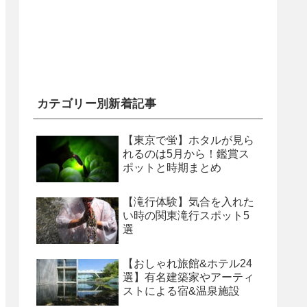
カテゴリー別新着記事
【東京で蛍】ホタルが見ら
れるのは5月から！鑑賞ス
ポットと時期まとめ
【滝行体験】気合を入れた
い時の関東滝行スポット5
選
【おしゃれ旅館&ホテル24
選】有名建築家やアーティ
ストによる宿&温泉施設