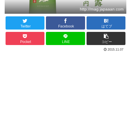
http://mag.japaaan.com
Twitter
Facebook
はてブ
Pocket
LINE
コピー
2015.11.07