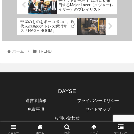
チケット即完売！ 12月に初来
日するMajor Lazer（メジャーレ
イザー）のプレイリスト
部屋のものをボッコボコに。現
代人の為のストレス解消サービ
ス「RAGE ROOM」
ホーム
TREND
DAYSE
運営者情報
プライバシーポリシー
免責事項
サイトマップ
お問い合わせ
Copyright © 2014-2026 DAYSE All Rights Reserved.
メニュー
ホーム
検索
トップ
サイドバー