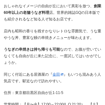
おしゃれなイメージの自由が丘において異彩を放つ、
創業
60年以上の老舗うなぎ料理
店。世界的雑誌GQの日本版で
も紹介されるなど知る人ぞ知るお店です。
店内も昭和の香りを残すかなりレトロな雰囲気で、うな重
やうな丼、豊富な鰻の串焼きメニューが味わえます。
うなぎの串焼きは持ち帰りも可能
なので、お腹が空いてい
なくても自由が丘に来た記念に、一度試してはいかがでし
ょうか。
同じく付近にある居酒屋の『
金田
』もいつも混みあう人
気店です。駅近なので訪れやすい。
住所：東京都目黒区自由が丘1-11-5
営業時間：【月〜金】17:00～22:00(L.O.21:20） 【土】