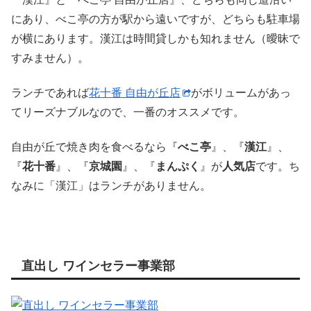
にあり、べこ亭の方が駅から遠いですが、どちらも駐車場
が横にあります。漢江は時間貸しかも知れません（曖昧で
すみません）。
ランチであれば
花十番 自由が丘店
がボリュームがあっ
てリーズナブルなので、一番のオススメです。
自由が丘で焼き肉を食べるなら『
べこ亭
』、『
漢江
』、
『
花十番
』、『
京城園
』、『
まんぷく
』が
人気店
です。ち
なみに「漢江」はランチがありません。
直出し ワインセラー事業部