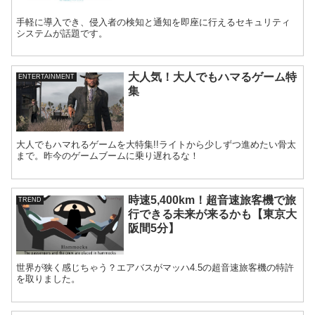
手軽に導入でき、侵入者の検知と通知を即座に行えるセキュリティ
システムが話題です。
大人気！大人でもハマるゲーム特
ENTERTAINMENT
集
大人でもハマれるゲームを大特集!!ライトから少しずつ進めたい骨太
まで。昨今のゲームブームに乗り遅れるな！
時速5,400km！超音速旅客機で旅
TREND
行できる未来が来るかも【東京大
阪間5分】
世界が狭く感じちゃう？エアバスがマッハ4.5の超音速旅客機の特許
を取りました。