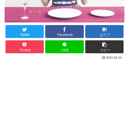
Twitter
Facebook
はてブ
Pocket
LINE
コピー
2015.03.24