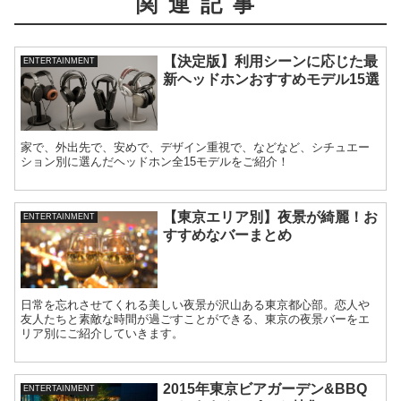
関連記事
【決定版】利用シーンに応じた最
ENTERTAINMENT
新ヘッドホンおすすめモデル15選
家で、外出先で、安めで、デザイン重視で、などなど、シチュエー
ション別に選んだヘッドホン全15モデルをご紹介！
【東京エリア別】夜景が綺麗！お
ENTERTAINMENT
すすめなバーまとめ
日常を忘れさせてくれる美しい夜景が沢山ある東京都心部。恋人や
友人たちと素敵な時間が過ごすことができる、東京の夜景バーをエ
リア別にご紹介していきます。
2015年東京ビアガーデン&BBQ
ENTERTAINMENT