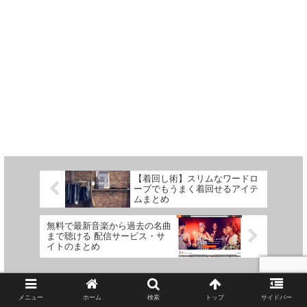
【着回し術】スリムなワードロ
ーブでもうまく着回せるアイテ
ムまとめ
無料で最新音楽から過去の名曲
まで聴ける 配信サービス・サ
イトのまとめ
ホーム
ENTERTAINMENT
メニュー
ホーム
検索
トップ
サイドバー