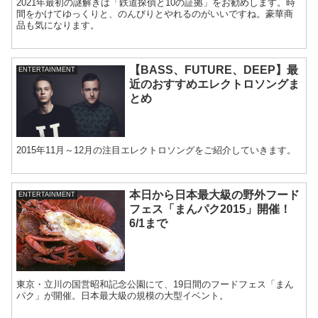
2021年最初の謎解きは「鉄道探偵と10の証拠」をお勧めします。時
間をかけてゆっくりと、のんびりとやれるのがいいですね。豪華商
品も気になります。
【BASS、FUTURE、DEEP】最
ENTERTAINMENT
近のおすすめエレクトロソングま
とめ
2015年11月～12月の注目エレクトロソングをご紹介していきます。
本日から日本最大級の野外フード
ENTERTAINMENT
フェス「まんパク2015」開催！
6/1まで
東京・立川の国営昭和記念公園にて、19日間のフードフェス「まん
パク」が開催。日本最大級の規模の大型イベント。