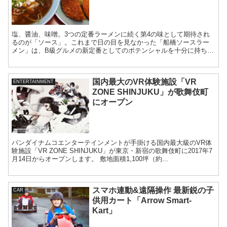
塩、醤油、味噌。3つの定番ラーメンに続く第4の味として期待され
るのが「ソース」。これまで日の目を見なかった「船橋ソースラー
メン」は、B級グルメの新定番としてのポテンシャルを十分に持ち合
わせている。
国内最大のVR体験施設「VR
ENTERTAINMENT
ZONE SHINJUKU」が歌舞伎町
にオープン
バンダイナムコエンターテインメントが手掛ける国内最大級のVR体
験施設「VR ZONE SHINJUKU」が東京・新宿の歌舞伎町に2017年7
月14日からオープンします。 敷地面積1,100坪（約...
スマホ連動&遠隔操作 最新鋭の子
CAR
供用カート「Arrow Smart-
Kart」