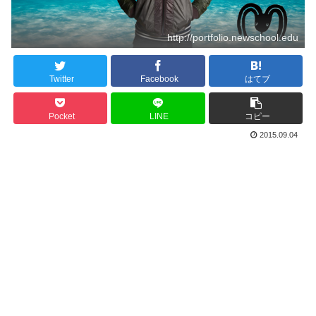
http://portfolio.newschool.edu
Twitter
Facebook
はてブ
Pocket
LINE
コピー
2015.09.04