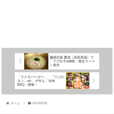
麺屋武蔵 鷹虎（高田馬場）で
「フグ白子&獺祭」限定ラーメ
ン発売
「ラクダバーガー」、「ワニの
タン」etc…今年も「珍肉
BBQ」開催！
ホーム
FASHION