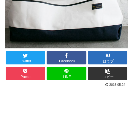
Twitter
Facebook
はてブ
Pocket
LINE
コピー
2016.05.24