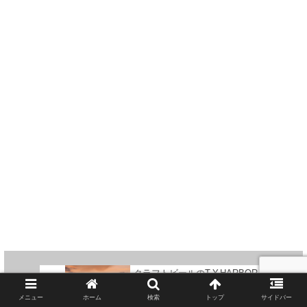
クラフトビールのT.Y.HARBOR
が移動式ビアバー「EL
CAMION（エル・カミオン）」
メニュー
ホーム
検索
トップ
サイドバー
を開始。パーティーへの派遣も