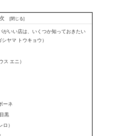
次
パがいい店は、いくつか知っておきたい
o（ヒガシヤマ トウキョウ）
ブハウス エニ）
ボーネ
中目黒
 ボレロ）
t