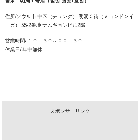
雪氷 明洞１号店（설빙 명동1호점）
住所/ソウル市 中区（チュング） 明洞２街（ミョンドンイ
ーガ） 55-2番地 ナムギョンビル2階
営業時間/ １０：３０～２２：３０
休業日/ 年中無休
スポンサーリンク