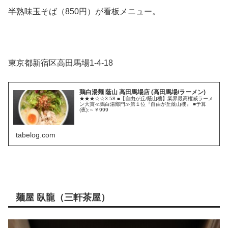
半熟味玉そば（850円）が看板メニュー。
東京都新宿区高田馬場1-4-18
鶏白湯麺 蔭山 高田馬場店 (高田馬場/ラーメン)
★★★☆☆3.58 ■【自由が丘/蔭山樓】業界最高権威ラーメ
ン大賞≪鶏白湯部門≫第１位『自由が丘蔭山樓』 ■予算
(夜):～￥999
tabelog.com
麺屋 臥龍（三軒茶屋）