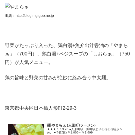
出典：http://blogimg.goo.ne.jp
野菜がたっぷり入った、鶏白湯+魚介出汁醤油の「やまら
ぁ」（700円）、鶏白湯+ベジスープの「しおらぁ」（750
円）が人気メニュー。
鶏の旨味と野菜の甘みが絶妙に絡み合う中太麺。
東京都中央区日本橋人形町2-29-3
麺 やまらぁ (人形町/ラーメン)
★★★☆☆3.70 ■人形町駅、浜町駅よりそれぞれ徒歩５
分。 ■予算(夜):￥1,000～￥1,999