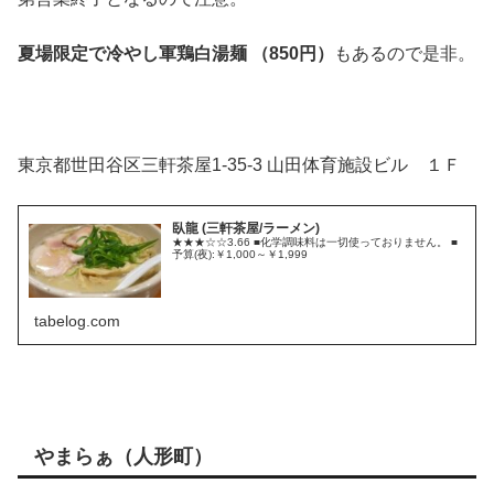
夏場限定で冷やし軍鶏白湯麺 （850円）
もあるので是非。
東京都世田谷区三軒茶屋1-35-3 山田体育施設ビル １Ｆ
臥龍 (三軒茶屋/ラーメン)
★★★☆☆3.66 ■化学調味料は一切使っておりません。 ■
予算(夜):￥1,000～￥1,999
tabelog.com
やまらぁ（人形町）