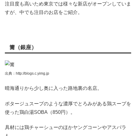
注目度も高いため東京では様々な新店がオープンしていま
すが、中でも注目のお店をご紹介。
篝（銀座）
出典：http://blogs.c.yimg.jp
晴海通りから少し奥に入った路地裏の名店。
ポタージュスープのような濃厚でとろみがある鶏スープを
使った鶏白湯SOBA（850円）。
具材には鶏チャーシューのほかヤングコーンやアスパラ
も。