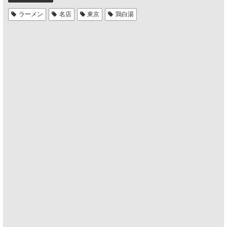
ラーメン
名店
東京
鶏白湯