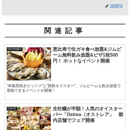
DRIPS
関連記事
恵比寿で生ガキ食べ放題&ジムビ
GOURMET
ーム無料飲み放題&ピザ1枚500
円！ ホットなイベント開催
”本格窯焼きピッツァ”と”新鮮オイスター”、ジムビームも飲み放題で
堪能できるイベントが開催！
生牡蠣が半額！人気のオイスター
EVENT
バー「Ostrea（オストレア」 都
内店舗でフェア開催