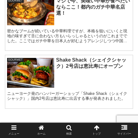
マジで今、美味い中華が食べたい
GOURMET
ならここ！都内のガチ中華名店
選！
密かなブームが続いている中華料理ですが、本格を狙いにいくと現
地の味すぎて舌に合わない方もいらっしゃるというのがこれまでで
した。ここではガチ中華を日本人が好むようアレンジしつつ中国人
の方々も多く通うお店を紹介します。本格中華を美味しくいただき
ましょう！
Shake Shack（シェイクシャッ
GOURMET
ク）2号店は恵比寿にオープン
ニューヨーク発のハンバーガーショップ「Shake Shack（シェイク
シャック）」国内2号店は恵比寿に出店する事が発表されました。
メニュー
ホーム
検索
トップ
サイドバー