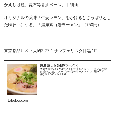
かえしは鰹、昆布等醤油ベース。中細麺。
オリジナルの薬味「生姜レモン」をかけるとさっぱりとし
た味わいになる。「濃厚鶏白湯ラーメン」（750円）
東京都品川区上大崎2-27-1 サンフェリスタ目黒 1F
麺屋 藤しろ (目黒/ラーメン)
★★★☆☆3.63 ■ローストした牛肉とじっくり煮込んだ鶏
白湯のこだわりスープが特徴のラーメン・つけ麺 ■予算
(夜):￥1,000～￥1,999
tabelog.com