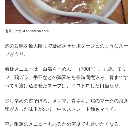
出典：http://f.st-hatena.com
鶏の旨味を最大限まで凝縮させたポタージュのようなスー
プがウリ。
看板メニューは「白湯らーめん」（700円）。丸鶏、モミ
ジ、鶏ガラ、手羽などの鶏素材を長時間煮込み、骨まです
べてを溶け込ませたスープは、ドロドロした口当たり。
少し辛めの鶏そぼろ、メンマ、青ネギ、鶏のマークの焼き
印が入った味玉がのり、中太ストレート麺もマッチ。
毎月限定のメニューもあるため何度でも通いたくなる。