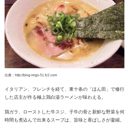
出典：http://blog-imgs-51.fc2.com
イタリアン、フレンチを経て、東十条の「ほん田」で修行
した店主が作る極上鶏白湯ラーメンが味わえる。
鶏ガラ、ローストした牛スジ、子牛の骨と新鮮な野菜を何
時間も煮込んで出来るスープは、旨味と香ばしさが凝縮。