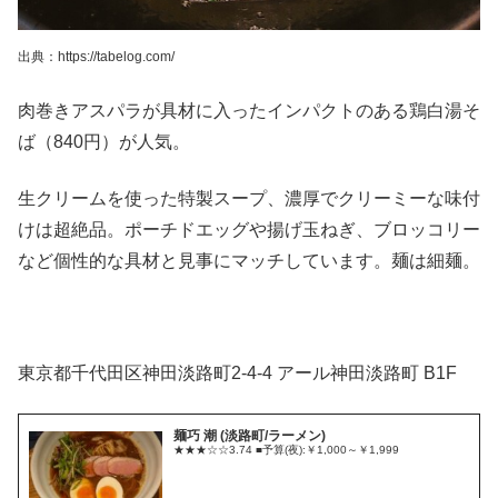
出典：https://tabelog.com/
肉巻きアスパラが具材に入ったインパクトのある鶏白湯そ
ば（840円）が人気。
生クリームを使った特製スープ、濃厚でクリーミーな味付
けは超絶品。ポーチドエッグや揚げ玉ねぎ、ブロッコリー
など個性的な具材と見事にマッチしています。麺は細麺。
東京都千代田区神田淡路町2-4-4 アール神田淡路町 B1F
麺巧 潮 (淡路町/ラーメン)
★★★☆☆3.74 ■予算(夜):￥1,000～￥1,999