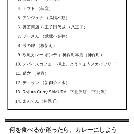
トマト （荻窪）
アンジュナ （高幡不動）
奥芝商店 八王子田代城 （八王子）
プーさん （武蔵小金井）
砂の岬 （桜新町）
欧風カレー ボンディ 神保町本店（神保町）
スパイスカフェ （押上、とうきょうスカイツリー）
猫六 （曳舟）
ディラン （新御茶ノ水）
Rojiura Curry SAMURAI. 下北沢店 （下北沢）
まんてん（神保町）
何を食べるか迷ったら、カレーにしよう