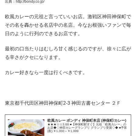
出典：http://bondy.co.jp/
欧風カレーの元祖と言っていいお店。激戦区神田神保町で
その名を轟かせる名店中の名店。今なお根強いファンで毎
日のように行列のできるお店です。
最初の口当たりはむしろ甘く感じるのですが、徐々に広が
る辛さがクセになります。
カレー好きなら一度は行くべきです。
東京都千代田区神田神保町2-3 神田古書センター ２Ｆ
欧風カレー ボンディ 神保町本店 (神保町/カレー)
★★★☆☆3.68 ■【神保町駅すぐ】元祖「欧風カレー」の
お店◆◇神田カレーグランプリ グランプリ受賞◇◆ ■予算
(夜):￥1,000～￥1,999