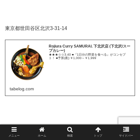
東京都世田谷区北沢3-31-14
Rojiura Curry SAMURAI. 下北沢店 (下北沢/スー
プカレー)
★★★☆☆3.40 ■『1日分の野菜を食べる』がコンセプ
ト！ ■予算(夜):￥1,000～￥1,999
tabelog.com
まんてん（神保町）
メニュー
ホーム
検索
トップ
サイドバー