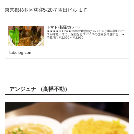
東京都杉並区荻窪5-20-7 吉田ビル １Ｆ
トマト (荻窪/カレー)
★★★★☆4.24 ■36種の魅惑的なスパイスと滋味深いソー
スが渾然一体に。深淵なるスパイスの世界を体感する。 ■
予算(夜):￥2,000～￥2,999
tabelog.com
アンジュナ （高幡不動）