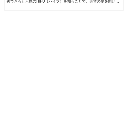
善できると人気のHIFU（ハイフ）を知ることで、美容の扉を開いて
みましょう。