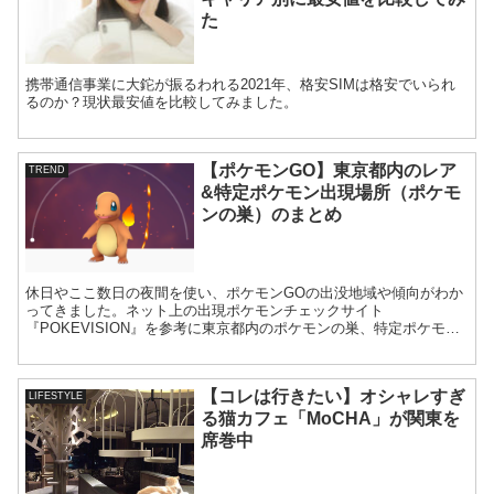
た
携帯通信事業に大鉈が振るわれる2021年、格安SIMは格安でいられ
るのか？現状最安値を比較してみました。
【ポケモンGO】東京都内のレア
TREND
&特定ポケモン出現場所（ポケモ
ンの巣）のまとめ
休日やここ数日の夜間を使い、ポケモンGOの出没地域や傾向がわか
ってきました。ネット上の出現ポケモンチェックサイト
『POKEVISION』を参考に東京都内のポケモンの巣、特定ポケモン
の出現場所をまとめています。
【コレは行きたい】オシャレすぎ
LIFESTYLE
る猫カフェ「MoCHA」が関東を
席巻中