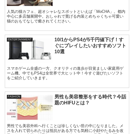
人気の猫カフェ、超オシャレなスポットといえば「MoCHA」。都内
中心に多店舗展開中。おしゃれで寛げる内装とめちゃくちゃ可愛い
猫のおもてなしで癒されてください。
10/1からPS4が5千円値下げ！す
ENTERTAINMENT
ぐにプレイしたいおすすめソフト
10選
スマホゲーム全盛の一方、クオリティの進歩が目覚ましい家庭用ゲ
ーム機。中でもPS4は全世界で大ヒット中！今すぐ遊びたいソフト
をご紹介していきます。
男性も美容整形をする時代？今話
FASHION
題のHIFUとは？
男性でも美容外科へ行くことは珍しくない世の中になりました。メ
スを入れて切られたりは抵抗がある方でも気軽に小顔やたるみを改