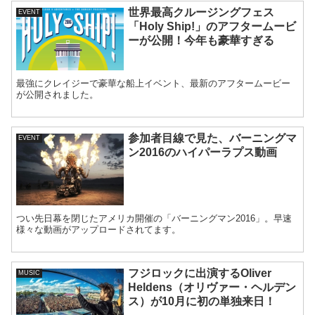
世界最高クルージングフェス
EVENT
「Holy Ship!」のアフタームービ
ーが公開！今年も豪華すぎる
最強にクレイジーで豪華な船上イベント、最新のアフタームービー
が公開されました。
参加者目線で見た、バーニングマ
EVENT
ン2016のハイパーラプス動画
つい先日幕を閉じたアメリカ開催の「バーニングマン2016」。早速
様々な動画がアップロードされてます。
フジロックに出演するOliver
MUSIC
Heldens（オリヴァー・ヘルデン
ス）が10月に初の単独来日！