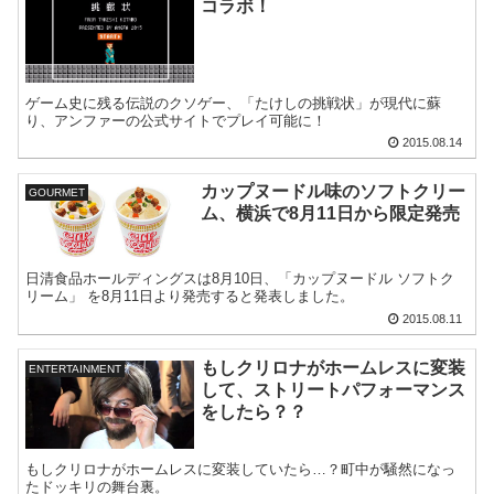
コラボ！
ゲーム史に残る伝説のクソゲー、「たけしの挑戦状」が現代に蘇
り、アンファーの公式サイトでプレイ可能に！
2015.08.14
カップヌードル味のソフトクリー
GOURMET
ム、横浜で8月11日から限定発売
日清食品ホールディングスは8月10日、「カップヌードル ソフトク
リーム」 を8月11日より発売すると発表しました。
2015.08.11
もしクリロナがホームレスに変装
ENTERTAINMENT
して、ストリートパフォーマンス
をしたら？？
もしクリロナがホームレスに変装していたら…？町中が騒然になっ
たドッキリの舞台裏。