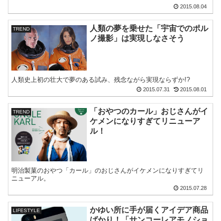
2015.08.04
人類の夢を乗せた「宇宙でのポル
TREND
ノ撮影」は実現しなさそう
人類史上初の壮大で夢のある試み、残念ながら実現ならずか!?
2015.07.31
2015.08.01
「おやつのカール」おじさんがイ
TREND
ケメンになりすぎてリニューア
ル！
明治製菓のおやつ「カール」のおじさんがイケメンになりすぎてリ
ニューアル。
2015.07.28
かゆい所に手が届くアイデア商品
LIFESTYLE
ばかり！「サンコーレアモノショ