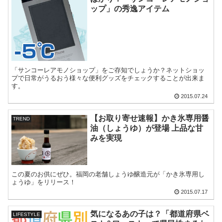
ップ」の秀逸アイテム
「サンコーレアモノショップ」をご存知でしょうか？ネットショッ
プで日常がうるおう様々な便利グッズをチェックすることが出来ま
す。
2015.07.24
【お取り寄せ速報】かき氷専用醤
TREND
油（しょうゆ）が登場 上品な甘
みを実現
この夏のお供にぜひ。福岡の老舗しょうゆ醸造元が「かき氷専用し
ょうゆ」をリリース！
2015.07.17
気になるあの子は？「都道府県ベ
LIFESTYLE