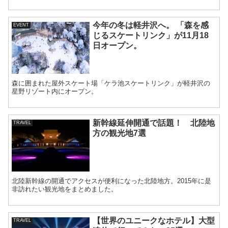
今年の冬は軽井沢へ。 「森を感
EVENT
じるスケートリンク」が11月18
日オープン。
森に囲まれた屋外スケート場「ケラ池スケートリンク」が軽井沢の
星野リゾート内にオープン。
新幹線延伸開通で話題！ 北陸地
TRAVEL
方の観光地7選
北陸新幹線の開通でアクセスが便利になった北陸地方。2015年に是
非訪れたい観光地をまとめました。
【世界のユニークなホテル】大型
TRAVEL