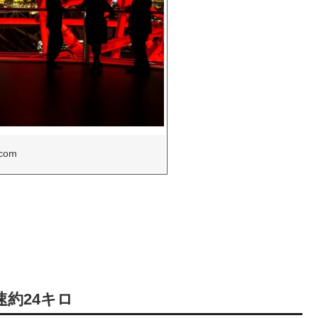
.com
速約24キロ