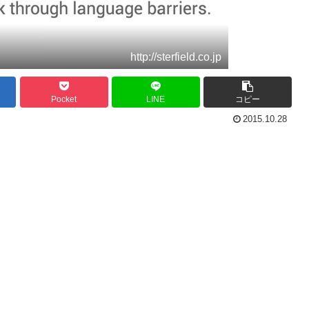
http://sterfield.co.jp
Pocket
LINE
コピー
2015.10.28