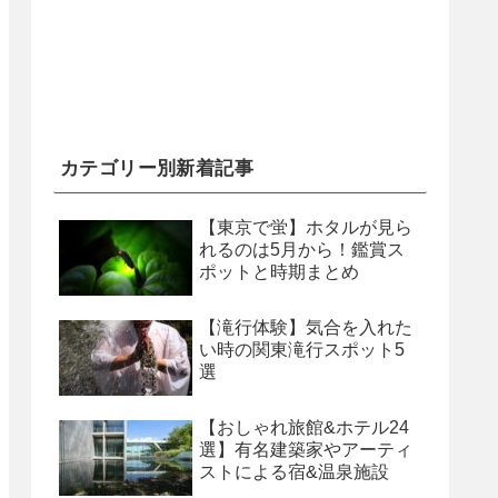
カテゴリー別新着記事
【東京で蛍】ホタルが見ら
れるのは5月から！鑑賞ス
ポットと時期まとめ
【滝行体験】気合を入れた
い時の関東滝行スポット5
選
【おしゃれ旅館&ホテル24
選】有名建築家やアーティ
ストによる宿&温泉施設