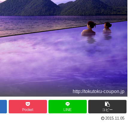
http://tokutoku-coupon.jp
Pocket
LINE
コピー
2015.11.05