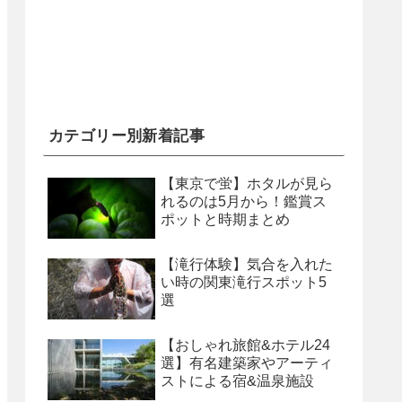
カテゴリー別新着記事
【東京で蛍】ホタルが見ら
れるのは5月から！鑑賞ス
ポットと時期まとめ
【滝行体験】気合を入れた
い時の関東滝行スポット5
選
【おしゃれ旅館&ホテル24
選】有名建築家やアーティ
ストによる宿&温泉施設