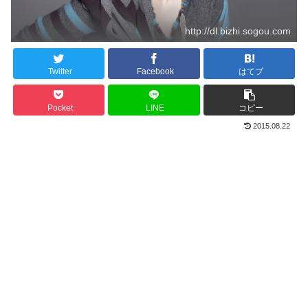
http://dl.bizhi.sogou.com
Twitter
Facebook
はてブ
Pocket
LINE
コピー
2015.08.22