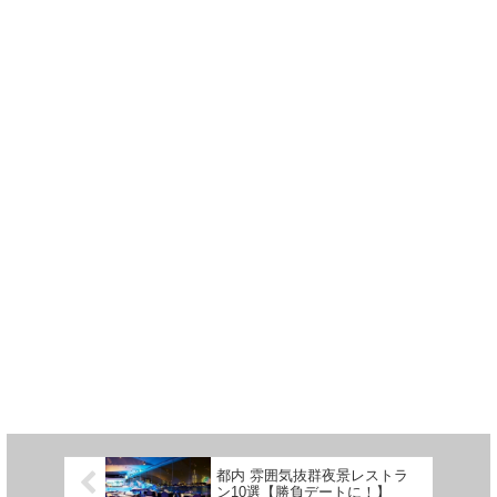
都内 雰囲気抜群夜景レストラ
ン10選【勝負デートに！】