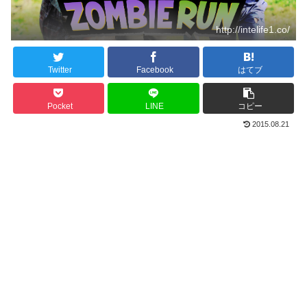
http://intelife1.co/
Twitter
Facebook
はてブ
Pocket
LINE
コピー
2015.08.21