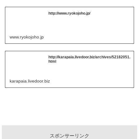
http://www.ryokojoho.jp/
www.ryokojoho.jp
http://karapaia.livedoor.biz/archives/52182051.
html
karapaia.livedoor.biz
スポンサーリンク