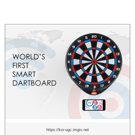
https://ksr-ugc.imgix.net