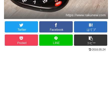
https://www.rakunew.com
Twitter
Facebook
はてブ
Pocket
LINE
コピー
2016.05.24