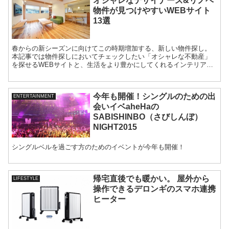
オシャレなデザイナーズ&リノベ
物件が見つけやすいWEBサイト
13選
春からの新シーズンに向けてこの時期増加する、新しい物件探し。
本記事では物件探しにおいてチェックしたい「オシャレな不動産」
を探せるWEBサイトと、生活をより豊かにしてくれるインテリア情
報が詰まったWEBサイトをご紹介していきます。
今年も開催！シングルのための出
ENTERTAINMENT
会いイベaheHaの
SABISHINBO（さびしんぼ）
NIGHT2015
シングルベルを過ごす方のためのイベントが今年も開催！
帰宅直後でも暖かい。 屋外から
LIFESTYLE
操作できるデロンギのスマホ連携
ヒーター