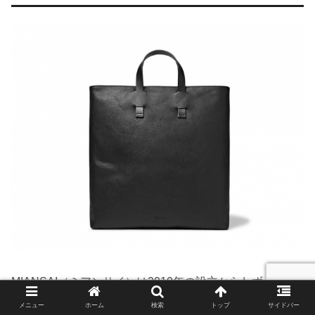
MIANSAI（ミアンサイ）は2010年の設立からわずか数年
で世界的に広まったアクセサリーおよびレザーグッズのブ
メニュー
ホーム
検索
トップ
サイドバー