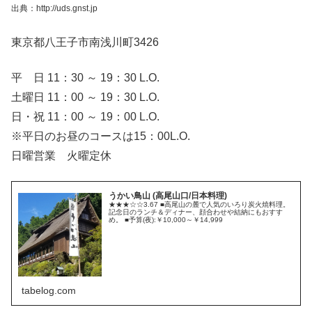
出典：http://uds.gnst.jp
東京都八王子市南浅川町3426
平 日 11：30 ～ 19：30 L.O.
土曜日 11：00 ～ 19：30 L.O.
日・祝 11：00 ～ 19：00 L.O.
※平日のお昼のコースは15：00L.O.
日曜営業 火曜定休
うかい鳥山 (高尾山口/日本料理)
★★★☆☆3.67 ■高尾山の麓で人気のいろり炭火焼料理。
記念日のランチ＆ディナー、顔合わせや結納にもおすす
め。 ■予算(夜):￥10,000～￥14,999
tabelog.com